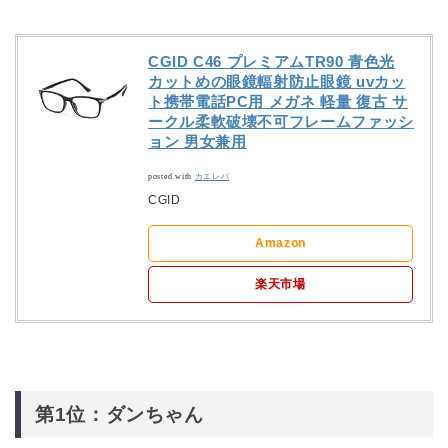
CGID C46 プレミアムTR90 青色光
カットめの眼鏡輻射防止眼鏡 uvカッ
ト携帯電話PC用 メガネ 軽量 復古 サ
ークル柔軟破壊不可フレームファッシ
ョン 男女兼用
posted with
カエレバ
CGID
Amazon
楽天市場
第1位：ダンちゃん