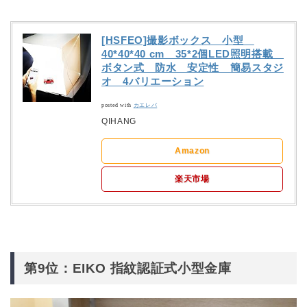
[HSFEO]撮影ボックス 小型
40*40*40 cm 35*2個LED照明搭載
ボタン式 防水 安定性 簡易スタジ
オ 4バリエーション
posted with
カエレバ
QIHANG
Amazon
楽天市場
第9位：EIKO 指紋認証式小型金庫