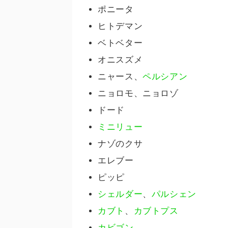
ポニータ
ヒトデマン
ベトベター
オニスズメ
ニャース、
ペルシアン
ニョロモ、ニョロゾ
ドード
ミニリュー
ナゾのクサ
エレブー
ピッピ
シェルダー
、
パルシェン
カブト
、
カブトプス
カビゴン