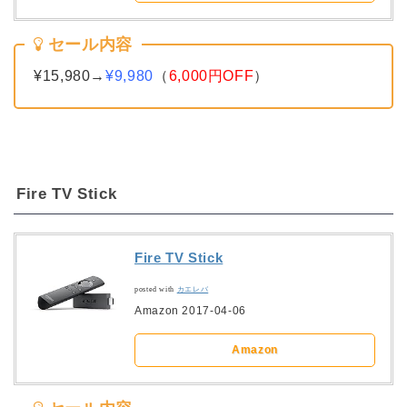
セール内容
¥15,980→
¥9,980
（
6,000円OFF
）
Fire TV Stick
Fire TV Stick
posted with
カエレバ
Amazon 2017-04-06
Amazon