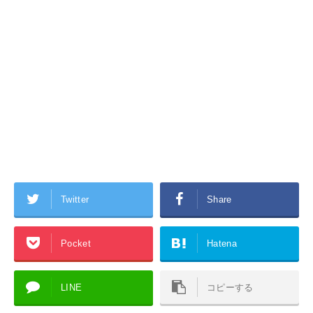
Twitter
Share
Pocket
Hatena
LINE
コピーする