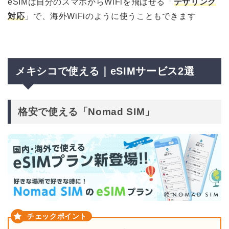
eSIM
は自分のスマホから
WiFi
を飛ばせる「
テザリング
対応
」で、海外
WiFi
のように使うこともできます
メキシコで使える｜eSIMサービス2選
格安で使える「Nomad SIM」