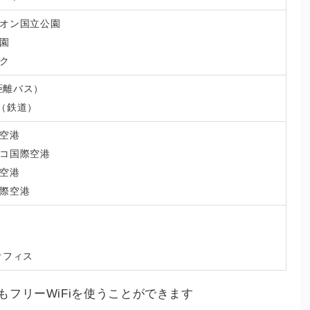
オン国立公園
園
ク
長距離バス）
ss（鉄道）
空港
コ国際空港
空港
際空港
オフィス
フリーWiFiを使うことができます