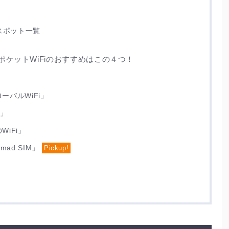
スポット一覧
ケットWiFiのおすすめはこの４つ！
ーバルWiFi」
i」
iFi」
ad SIM」
Pickup!