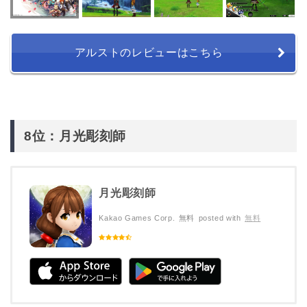
アルストのレビューはこちら
8位：月光彫刻師
月光彫刻師
Kakao Games Corp.
無料
posted with
無料