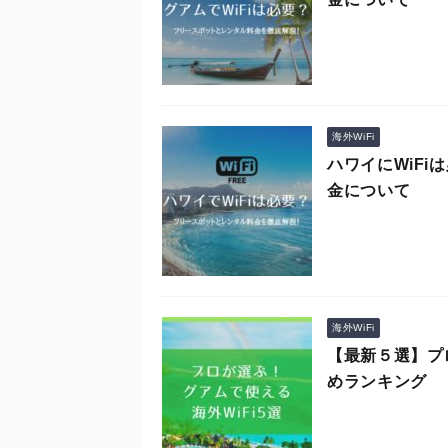
海外WiFi
ハワイにWiF
金について
海外WiFi
【最新５選】プ
めランキング