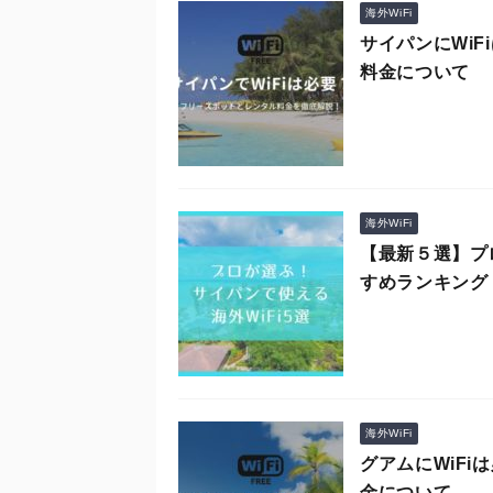
海外WiFi
サイパンにWi
料金について
海外WiFi
【最新５選】プ
すめランキング
海外WiFi
グアムにWiF
金について