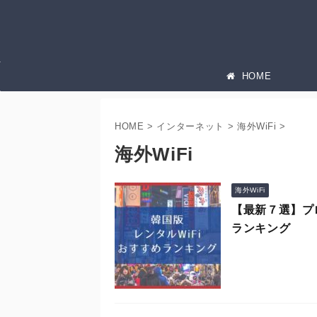
HOME
HOME
>
インターネット
>
海外WiFi
>
海外WiFi
海外WiFi
【最新７選】プ
ランキング